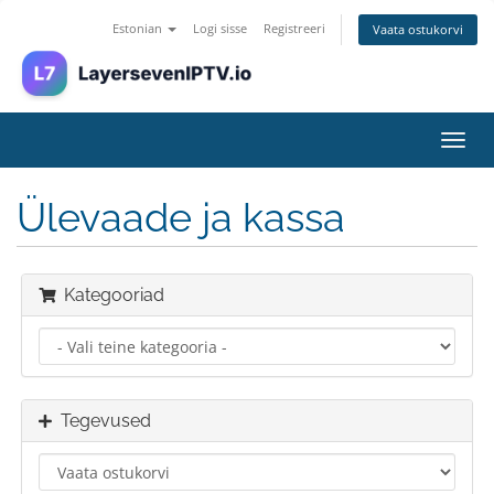
Estonian
Logi sisse
Registreeri
Vaata ostukorvi
Lülit
navig
Ülevaade ja kassa
Kategooriad
Tegevused