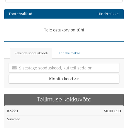
Toote/valikud
Hind/tsükkel
Teie ostukorv on tühi
Rakenda sooduskoodi
Hinnake makse
Kinnita kood >>
Tellimuse kokkuvõte
Kokku
$0.00 USD
Summad